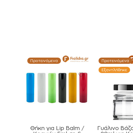
Προτεινόμενα
Προτεινόμενα
Εξαντλήθηκε
Θήκη για Lip Balm /
Γυάλινο Βάζ