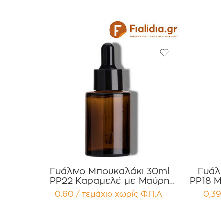
Γυάλινο Μπουκαλάκι 30ml
Γυάλ
PP22 Καραμελέ με Μαύρη
PP18 Μ
πιπέττα Αλουμινίου για Serum
,
0.60 / τεμάχιο
χωρίς Φ.Π.Α
0,39
, Αιθέρια Έλαια,φαρμακευτικά
Συσ
προϊόντα Συσκευασία 12
τεμαχίων