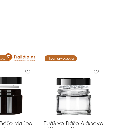
ενα
Προτεινόμενα
 Βάζο Μαύρο
Γυάλινο Βάζο Διάφανο