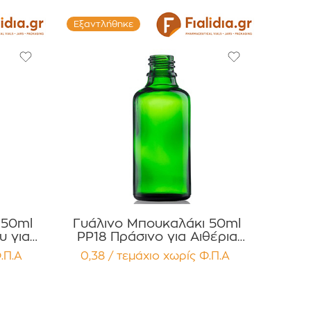
Εξαντλήθηκε
 50ml
Γυάλινο Μπουκαλάκι 50ml
υ για
PP18 Πράσινο για Αιθέρια
ματα
Έλαια, Βάμματα Συσκευασία 12
.Π.Α
0,38 / τεμάχιο
χωρίς Φ.Π.Α
χίων
τεμαχίων