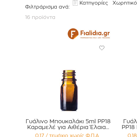
Κατηγορίες
Χωρητικό
Φιλτράρισμα ανά:
16 προϊόντα
Γυάλινο Μπουκαλάκι 5ml PP18
Γυάλ
Καραμελέ για Αιθέρια Έλαια ,
PP18 
Βάμματα , Αρώματα
Έλαια
0,17 / τεμάχιο
χωρίς Φ.Π.Α
0,1