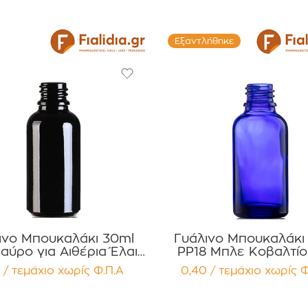
Εξαντλήθηκε
ινο Μπουκαλάκι 30ml
Γυάλινο Μπουκαλάκι
αύρο για Αιθέρια Έλαια
PP18 Μπλε Κοβαλτίο
Βάμματα ,Αρώματα
Αιθέρια Έλαια ,Βάμμ
 / τεμάχιο
χωρίς Φ.Π.Α
0,40 / τεμάχιο
χωρίς Φ
κευασία 12 τεμαχίων
Αρώματα Συσκευασία 12
τεμαχίων