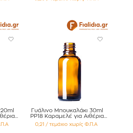
χίων
12 τεμαχίων
 20ml
Γυάλινο Μπουκαλάκι 30ml
ιθέρια
PP18 Καραμελέ για Αιθέρια
ρώματα
Έλαια , Βάμματα , Αρώματα
.Π.Α
0,21 / τεμάχιο
χωρίς Φ.Π.Α
χίων
Συσκευασία 12 τεμαχίων