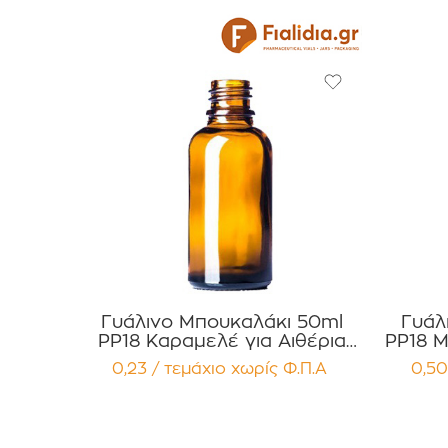
Γυάλινο Μπουκαλάκι 50ml
Γυάλ
PP18 Καραμελέ για Αιθέρια
PP18 Μ
Έλαια , Βάμματα , Αρώματα
, 
0,23 / τεμάχιο
χωρίς Φ.Π.Α
0,50
Συσκευασία 12 τεμαχίων
Συσ