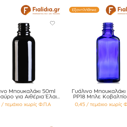
Εξαντλήθηκε
ινο Μπουκαλάκι 50ml
Γυάλινο Μπουκαλάκι
αύρο για Αιθέρια Έλαια
PP18 Μπλε Κοβαλτίο
Βάμματα , Αρώματα
Αιθέρια Έλαια, Βάμ
 / τεμάχιο
χωρίς Φ.Π.Α
0,45 / τεμάχιο
χωρίς Φ
κευασία 12 τεμαχίων
Συσκευασία 12 τεμα