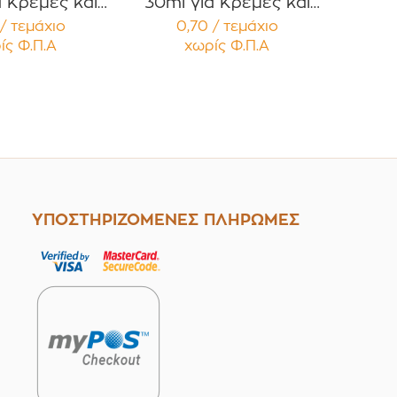
α Κρέμες και
30ml για Κρέμες και
ές με Μαύρο
Κηραλοιφές με Μαύρο
/ τεμάχιο
0,70 / τεμάχιο
τερό Καπάκι
Γυαλιστερό Καπάκι PP
ίς Φ.Π.Α
χωρίς Φ.Π.Α
έμβυσμα
Liner Συσκευασία 12
ευασία 12
τεμαχίων
μαχίων
ΥΠΟΣΤΗΡΙΖΟΜΕΝΕΣ ΠΛΗΡΩΜΕΣ