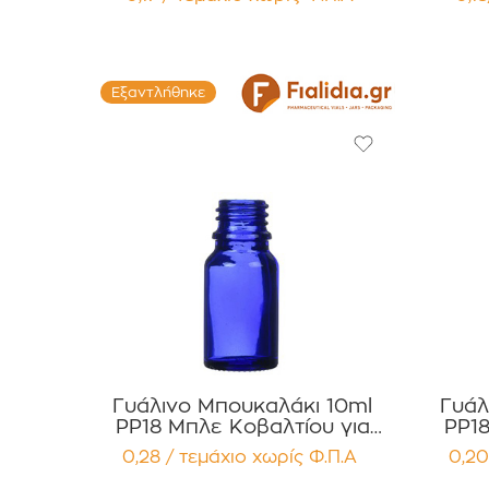
Συσκευασία 12 τεμαχίων
Συσ
Εξαντλήθηκε
Γυάλινο Μπουκαλάκι 10ml
Γυάλ
PP18 Μπλε Κοβαλτίου για
PP18
Αιθέρια Έλαια , Βάμματα ,
Έλαια, Βάμμα
0,28 / τεμάχιο
χωρίς Φ.Π.Α
0,20
Αρώματα Συσκευασία 12
τεμαχίων