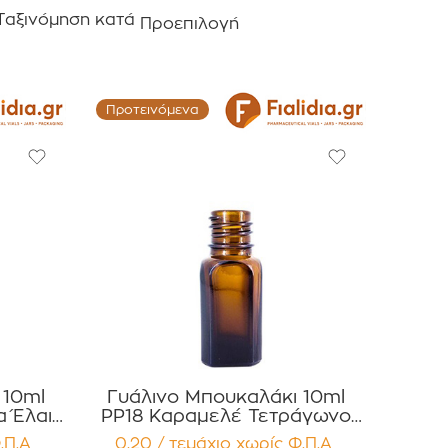
Ταξινόμηση κατά
Προεπιλογή
Προτεινόμενα
 10ml
Γυάλινο Μπουκαλάκι 10ml
α Έλαια
PP18 Καραμελέ Τετράγωνο
ατα
για Αιθέρια Έλαια Συσκευασία
.Π.Α
0,20 / τεμάχιο
χωρίς Φ.Π.Α