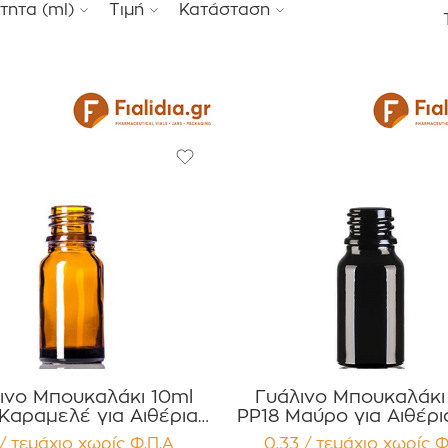
τητα (ml)
Τιμή
Κατάσταση
ινο Μπουκαλάκι 10ml
Γυάλινο Μπουκαλάκι
Καραμελέ για Αιθέρια
PP18 Μαύρο για Αιθέρι
 , Βάμματα , Αρώματα
, Βάμματα , Αρώμ
8/ τεμάχιο
χωρίς Φ.Π.Α
0,33 / τεμάχιο
χωρίς Φ