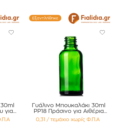
Εξαντλήθηκε
 30ml
Γυάλινο Μπουκαλάκι 30ml
υ για
PP18 Πράσινο για Αιθέρια
ατα,
Έλαια, Βάμματα Συσκευασία 12
.Π.Α
0,31 / τεμάχιο
χωρίς Φ.Π.Α
τεμαχίων