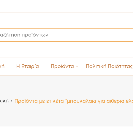
κή
Η Εταιρία
Προϊόντα
Πολιτική Ποιότητας
χική
Προϊόντα με ετικέτα “μπουκαλακι για αιθερια ελ