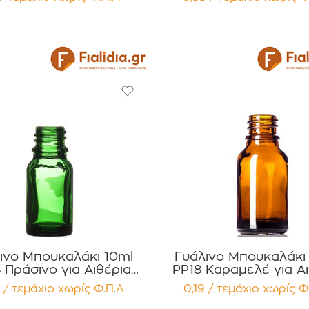
κευασία 12 τεμαχίων
Συσκευασία 12 τεμα
ινο Μπουκαλάκι 10ml
Γυάλινο Μπουκαλάκι
 Πράσινο για Αιθέρια
PP18 Καραμελέ για Α
τα Συσκευασία 12
Έλαια , Βάμματα , Α
 / τεμάχιο
χωρίς Φ.Π.Α
0,19 / τεμάχιο
χωρίς Φ
τεμαχίων
Συσκευασία 12 τεμα