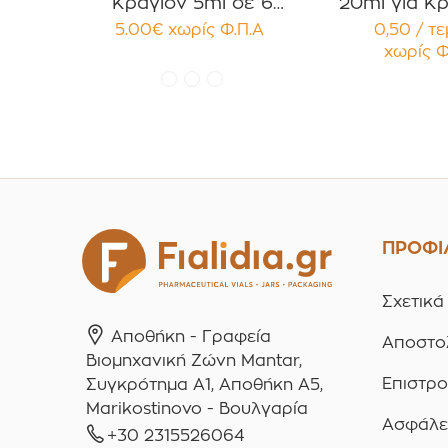
Κραγιόν 5ml σε 6
20ml για Κρ
χρώματα Πακέτο 10τεμ.
Κηραλοιφές
5.00
€
χωρίς Φ.Π.Α
0,50 / τ
Γυαλιστερό
χωρίς Φ
Παρέμβ
Συσκευασ
τεμαχ
ΠΡΟΦΙ
Σχετικά
Αποθήκη - Γραφεία
Αποστο
Βιομηχανική Ζώνη Mantar,
Επιστρ
Συγκρότημα A1, Αποθήκη Α5,
Marikostinovo - Βουλγαρία
Ασφάλε
+30 2315526064