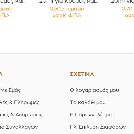
έμες και
20ml για Κρέμες και
20ml γι
 με Μαύρο
Κηραλοιφές με Άσπρο
Κηραλοιφ
εμάχιο
0,50 / τεμάχιο
0,70 
 Καπάκι
Γυαλιστερό Καπάκι
Γυαλισ
.Π.Α
χωρίς Φ.Π.Α
χωρ
υσμα
Παρέμβυσμα
Παρ
ία 12
Συσκευασία 12
Συσκ
ίων
τεμαχίων
τε
Λ
ΣΧΕΤΙΚΑ
 Με Εμάς
Ο λογαριασμός μου
λές & Πληρωμές
Το καλάθι μου
οφές & Ακυρώσεις
Η Παραγγελία μου
ια Συναλλαγών
Ηλ. Επίλυση Διαφορών