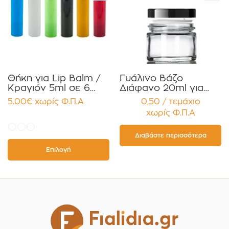
Θήκη για Lip Balm /
Γυάλινο Βάζο
Κραγιόν 5ml σε 6
Διάφανο 20ml για
χρώματα Πακέτο
Κρέμες και
5.00
€
χωρίς Φ.Π.Α
0,50 / τεμάχιο
10τεμ.
Κηραλοιφές με
χωρίς Φ.Π.Α
Μαύρο Γυαλιστερό
Καπάκι Παρέμβυσμα
Συσκευασία 12
Διαβάστε περισσότερα
τεμαχίων
Επιλογή