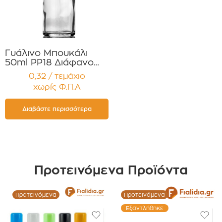
Γυάλινο Μπουκάλι
50ml PP18 Διάφανο
για Αιθέρια Έλαια,
0,32 / τεμάχιο
Βάμματα Συσκευασία
χωρίς Φ.Π.Α
12 τεμαχίων
Διαβάστε περισσότερα
Προτεινόμενα Προϊόντα
Προτεινόμενα
Προτεινόμενα
Εξαντλήθηκε