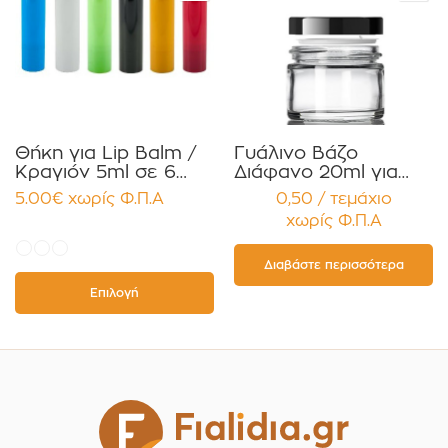
Θήκη για Lip Balm /
Γυάλινο Βάζο
Κραγιόν 5ml σε 6
Διάφανο 20ml για
χρώματα Πακέτο
Κρέμες και
5.00
€
χωρίς Φ.Π.Α
0,50 / τεμάχιο
10τεμ.
Κηραλοιφές με
χωρίς Φ.Π.Α
Μαύρο Γυαλιστερό
Καπάκι Παρέμβυσμα
Συσκευασία 12
Διαβάστε περισσότερα
τεμαχίων
Επιλογή