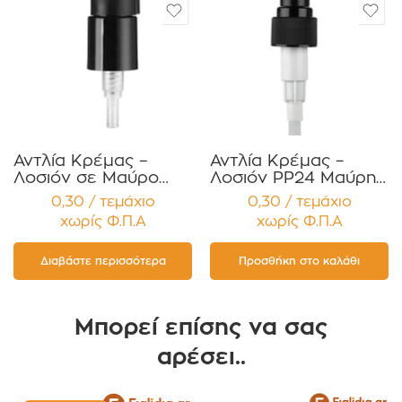
Αντλία Κρέμας –
Αντλία Κρέμας –
Λοσιόν σε Μαύρο
Λοσιόν PP24 Μαύρη
Γυαλιστερό Χρώμα
Τύπου Pop-Up για
0,30 / τεμάχιο
0,30 / τεμάχιο
PP24 Συσκευασία 12
Κρέμες,
χωρίς Φ.Π.Α
χωρίς Φ.Π.Α
τεμαχίων
Σαμπουάν,Αντισηπτικά
Απολυμαντικά
Συσκευασία 12
Διαβάστε περισσότερα
Προσθήκη στο καλάθι
τεμαχίων
Μπορεί επίσης να σας
αρέσει..