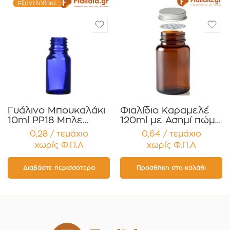
Εξαντλήθηκε
Γυάλινο Μπουκαλάκι
Φιαλίδιο Καραμελέ
10ml PP18 Μπλε
120ml με Ασημί πώμα
Κοβαλτίου για
για Χάπια , Βιταμίνες
0,28 / τεμάχιο
0,64 / τεμάχιο
Αιθέρια Έλαια ,
Συμπληρώματα
χωρίς Φ.Π.Α
χωρίς Φ.Π.Α
Βάμματα , Αρώματα
Διατροφής
Συσκευασία 12
Συσκευασία 12
τεμαχίων
τεμαχίων
Διαβάστε περισσότερα
Προσθήκη στο καλάθι