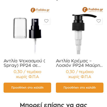
Αντλία Ψεκασμού (
Αντλία Κρέμας –
Spray) PP24 σε
Λοσιόν PP24 Μαύρη
Μαύρο Χρώμα με
Τύπου Pop-Up για
0,30 / τεμάχιο
0,30 / τεμάχιο
διάφανο πώμα
Κρέμες,
χωρίς Φ.Π.Α
χωρίς Φ.Π.Α
Συσκευασία 12
Σαμπουάν,Αντισηπτικά
τεμαχίων
Απολυμαντικά
Συσκευασία 12
Προσθήκη στο καλάθι
Προσθήκη στο καλάθι
τεμαχίων
Μπορεί επίσης να σας