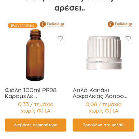
αρέσει..
Εξαντλήθηκε
Φιάλη 100ml PP28
Απλό Καπάκι
Καραμελέ
Ασφαλείας Άσπρο
Ευρυλαίμια για Έλαια,
PP18 – Τύπου One-
0,33 / τεμάχιο
0,08 / τεμάχιο
Βάμματα Αρώματα
Part Συσκευασία 12
χωρίς Φ.Π.Α
χωρίς Φ.Π.Α
Συσκευασία 12
τεμαχίων
τεμαχίων
Διαβάστε περισσότερα
Προσθήκη στο καλάθι