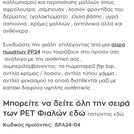
καλλωπισμού και περιποίησης μαλλιών όπως
αφρόλουτρα ,σαμπουάν , λοσιόν φροντίδας του
δέρματος (γαλακτώματα) , έλαια βάσης , υγρά
σαπούνια , κρέμες μαλλιών , αντηλιακά αλλά και
ανθόνερα .
Συνδυάστε την φιάλη επιλέγοντας από μια
σειρά
πωμάτων PP24
που ταιριάζουν στο προϊόν σας
ανάλογα με την αισθητική σας ,
συμπεριλαμβάνοντας τα πώματαpp2 flip top ,
αντλία κρέμας / λοσιόν , αντλία τύπου γάμμα ,
αντλία ψεκασμού τα οποία διατίθενται μαζί με
καπάκι διάφανο υψηλής αισθητικής .
Μπορείτε να δείτε όλη την σειρά
των PET Φιαλών εδώ
πατώντας εδώ
Κωδικός προϊόντος: BPΑ24-04