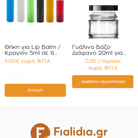
Θήκη για Lip Balm /
Γυάλινο Βάζο
Κραγιόν 5ml σε 6
Διάφανο 20ml για
χρώματα Πακέτο
Κρέμες και
5.00
€
χωρίς Φ.Π.Α
0,50 / τεμάχιο
10τεμ.
Κηραλοιφές με
χωρίς Φ.Π.Α
Μαύρο Γυαλιστερό
Καπάκι Παρέμβυσμα
Συσκευασία 12
Διαβάστε περισσότερα
τεμαχίων
Επιλογή