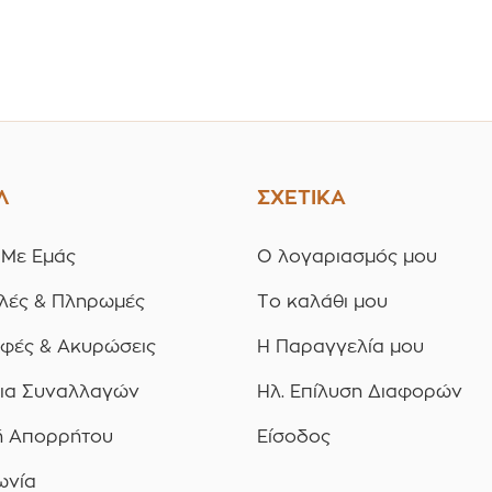
ία 12
Συσκευασία 12
Συσκ
ίων
τεμαχίων
τε
Λ
ΣΧΕΤΙΚΑ
 Με Εμάς
Ο λογαριασμός μου
λές & Πληρωμές
Το καλάθι μου
οφές & Ακυρώσεις
Η Παραγγελία μου
ια Συναλλαγών
Ηλ. Επίλυση Διαφορών
ή Απορρήτου
Είσοδος
ωνία