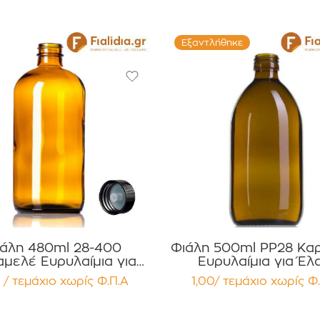
Εξαντλήθηκε
άλη 480ml 28-400
Φιάλη 500ml PP28 Κα
μελέ Ευρυλαίμια για
Ευρυλαίμια για Έλα
 Βάμματα Αρώματα
Βάμματα Αρώματα
 / τεμάχιο
χωρίς Φ.Π.Α
1,00/ τεμάχιο
χωρίς Φ
κευασία 12 τεμαχίων
Συσκευασία 12 τεμα