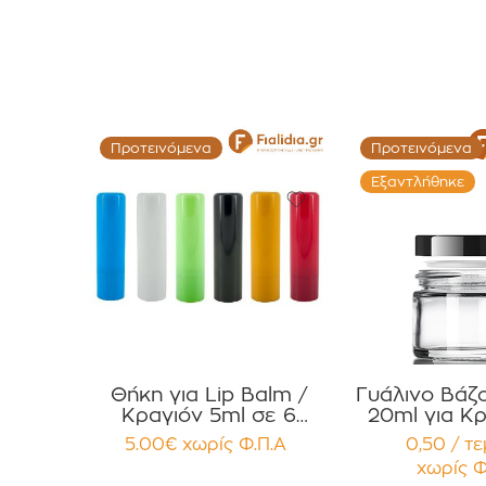
Προτεινόμενα
Προτεινόμενα
Εξαντλήθηκε
Θήκη για Lip Balm /
Γυάλινο Βάζ
Κραγιόν 5ml σε 6
20ml για Κρ
χρώματα Πακέτο 10τεμ.
Κηραλοιφές
5.00
€
χωρίς Φ.Π.Α
0,50 / τ
Γυαλιστερό
χωρίς Φ
Παρέμβ