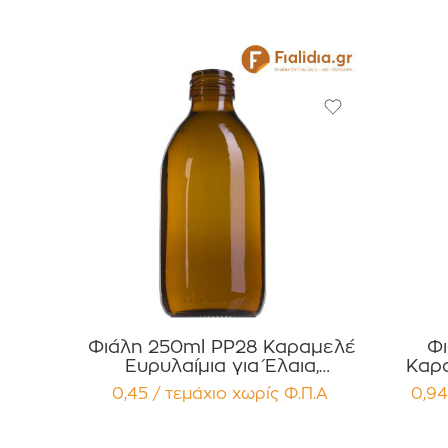
Φιάλη 250ml PP28 Καραμελέ
Φι
Ευρυλαίμια για Έλαια,
Καρα
Βάμματα Αρώματα
Έλαια,
0,45 / τεμάχιο
χωρίς Φ.Π.Α
0,94
Συσκευασία 12 τεμαχίων
Συσ