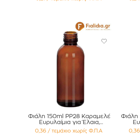
Συσκευασία 12 τεμαχίων
Συσ
Φιάλη 150ml PP28 Καραμελέ
Φιάλη
Ευρυλαίμια για Έλαια,
Ευ
Βάμματα Αρώματα
Βά
0,36 / τεμάχιο
χωρίς Φ.Π.Α
0,36
Συσκευασία 12 τεμαχίων
Συσ