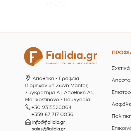
Συσκευασ
τεμαχ
ΠΡΟΦΙ
Σχετικά
Αποθήκη - Γραφεία
Αποστο
Βιομηχανική Ζώνη Mantar,
Επιστρ
Συγκρότημα A1, Αποθήκη Α5,
Marikostinovo - Βουλγαρία
Ασφάλε
+30 2315526064
+359 87 717 0036
Πολιτικ
Επικοιν