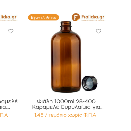
Εξαντλήθηκε
ραμελέ
Φιάλη 1000ml 28-400
ια,
Καραμελέ Ευρυλαίμια για
Έλαια, Βάμματα Αρώματα
.Π.Α
1,46 / τεμάχιο
χωρίς Φ.Π.Α
χίων
Συσκευασία 12 τεμαχίων