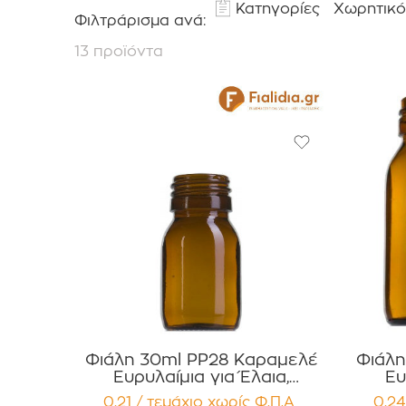
Κατηγορίες
Χωρητικό
Φιλτράρισμα ανά:
13 προϊόντα
Φιάλη 30ml PP28 Καραμελέ
Φιάλη
Ευρυλαίμια για Έλαια,
Ευ
Βάμματα Αρώματα
Βά
0,21 / τεμάχιο
χωρίς Φ.Π.Α
0,24