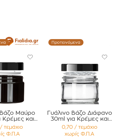
ενα
Προτεινόμενα
 Βάζο Μαύρο
Γυάλινο Βάζο Διάφανο
α Κρέμες και
30ml για Κρέμες και
ές με Μαύρο
Κηραλοιφές με Μαύρο
/ τεμάχιο
0,70 / τεμάχιο
τερό Καπάκι
Γυαλιστερό Καπάκι PP
ίς Φ.Π.Α
χωρίς Φ.Π.Α
έμβυσμα
Liner Συσκευασία 12