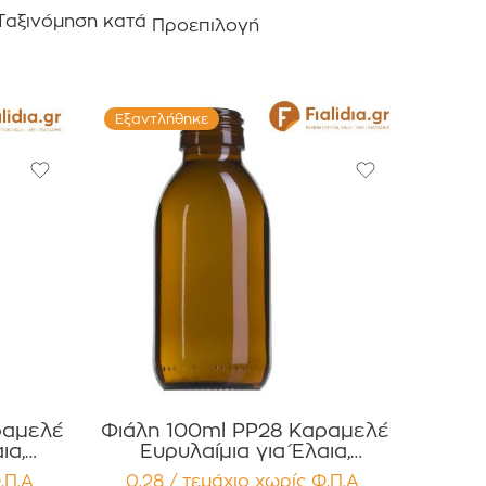
Ταξινόμηση κατά
Προεπιλογή
Εξαντλήθηκε
ραμελέ
Φιάλη 100ml PP28 Καραμελέ
ια,
Ευρυλαίμια για Έλαια,
Βάμματα Αρώματα
.Π.Α
0,28 / τεμάχιο
χωρίς Φ.Π.Α