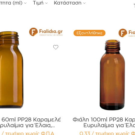
τητα (ml)
Τιμή
Κατάσταση
Εξαντλήθηκε
 60ml PP28 Καραμελέ
Φιάλη 100ml PP28 Κα
ρυλαίμια για Έλαια,
Ευρυλαίμια για Έλα
μματα Αρώματα
Βάμματα Αρώματα
 / τεμάχιο
χωρίς Φ.Π.Α
0,33 / τεμάχιο
χωρίς Φ