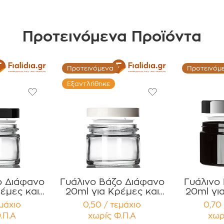
Προτεινόμενα Προϊόντα
Προτεινόμενα
Προτεινόμ
Εξαντλήθηκε
ο Διάφανο
Γυάλινο Βάζο Διάφανο
Γυάλινο
έμες και
20ml για Κρέμες και
20ml γι
 με Μαύρο
Κηραλοιφές με Άσπρο
Κηραλοιφ
εμάχιο
0,50 / τεμάχιο
0,70 
 Καπάκι
Γυαλιστερό Καπάκι
Γυαλισ
.Π.Α
χωρίς Φ.Π.Α
χωρ
υσμα
Παρέμβυσμα
Παρ