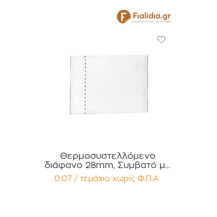
Θερμοσυστελλόμενο
διάφανο 28mm, Συμβατό με
πώματα PP28 για Σιρόπια ,
0,07 / τεμάχιο
χωρίς Φ.Π.Α
Έλαια, Βάμματα Αρώματα
Συσκευασία 12 τεμαχίων