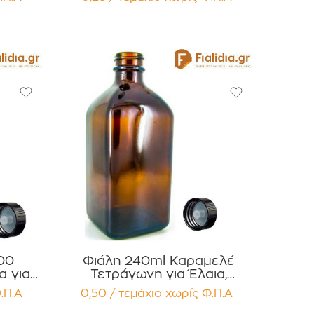
χίων
Συσκευασία 12 τεμαχίων
00
Φιάλη 240ml Καραμελέ
α για
Τετράγωνη για Έλαια,
Βάμματα Αρώματα
.Π.Α
0,50 / τεμάχιο
χωρίς Φ.Π.Α
χίων
Συσκευασία 12 τεμαχίων