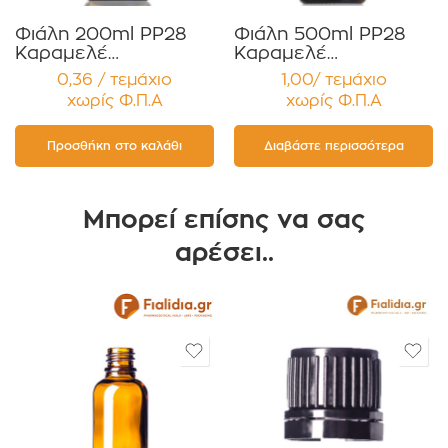
Φιάλη 200ml PP28
Φιάλη 500ml PP28
Καραμελέ
Καραμελέ
Ευρυλαίμια για Έλαια,
Ευρυλαίμια για Έλαια,
0,36 / τεμάχιο
1,00/ τεμάχιο
Βάμματα Αρώματα
Βάμματα Αρώματα
χωρίς Φ.Π.Α
χωρίς Φ.Π.Α
Συσκευασία 12
Συσκευασία 12
τεμαχίων
τεμαχίων
Προσθήκη στο καλάθι
Διαβάστε περισσότερα
Μπορεί επίσης να σας
αρέσει..