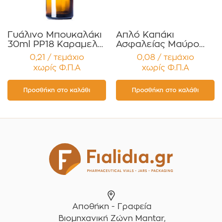
Γυάλινο Μπουκαλάκι
Απλό Καπάκι
30ml PP18 Καραμελέ
Ασφαλείας Μαύρο
για Αιθέρια Έλαια ,
PP18 – Τύπου One-
0,21 / τεμάχιο
0,08 / τεμάχιο
Βάμματα , Αρώματα
Part Συσκευασία 12
χωρίς Φ.Π.Α
χωρίς Φ.Π.Α
Συσκευασία 12
τεμαχίων
τεμαχίων
Προσθήκη στο καλάθι
Προσθήκη στο καλάθι
Αποθήκη - Γραφεία
Βιομηχανική Ζώνη Mantar,