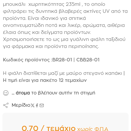
μπουκάλι χωρητικότητας 235ml , το οποίο
φιλτράρει τις δυνητικά βλαβερές ακτίνες UV από τα
προϊόντα. Είναι ιδανικό για σπιτικά
οινοπνευματώδη ποτά και λικέρ, αρώματα, αιθέρια
έλαια όπως και δείγματα προϊόντων.
Χ
ρησιμοποιήσετε
το ως μια γυάλινη φιάλη ταξιδιού
για φάρμακα και προϊόντα περιποίησης.
Κωδικός προϊόντος :BR28-01 | CBB28-01
Η φιάλη διατίθεται μαζί με μαύρο στεγανό καπάκι
|
Η τιμή είναι για πακέτο 12 τεμαχίων
...
άτομα
το βλέπουν αυτήν τη στιγμή
Μερίδιο
0,70 / τεμάχιο
χωρίς Φ.Π.Α