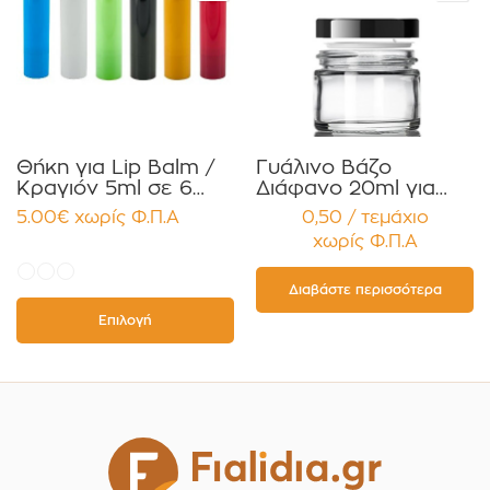
Θήκη για Lip Balm /
Γυάλινο Βάζο
Κραγιόν 5ml σε 6
Διάφανο 20ml για
χρώματα Πακέτο
Κρέμες και
5.00
€
χωρίς Φ.Π.Α
0,50 / τεμάχιο
10τεμ.
Κηραλοιφές με
χωρίς Φ.Π.Α
Μαύρο Γυαλιστερό
Καπάκι Παρέμβυσμα
Συσκευασία 12
Διαβάστε περισσότερα
τεμαχίων
Επιλογή