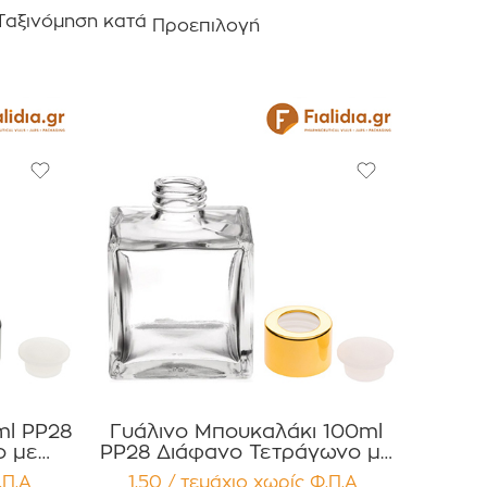
Ταξινόμηση κατά
Προεπιλογή
P28
Γυάλινο Μπουκαλάκι 100ml
ο με
PP28 Διάφανο Τετράγωνο με
ου για
Χρυσό Πώμα Αλουμινίου για
.Π.Α
1,50 / τεμάχιο
χωρίς Φ.Π.Α