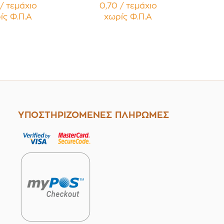
ές με Μαύρο
Κηραλοιφές με Μαύρο
/ τεμάχιο
0,70 / τεμάχιο
τερό Καπάκι
Γυαλιστερό Καπάκι PP
ίς Φ.Π.Α
χωρίς Φ.Π.Α
έμβυσμα
Liner Συσκευασία 12
ευασία 12
τεμαχίων
μαχίων
ΥΠΟΣΤΗΡΙΖΟΜΕΝΕΣ ΠΛΗΡΩΜΕΣ