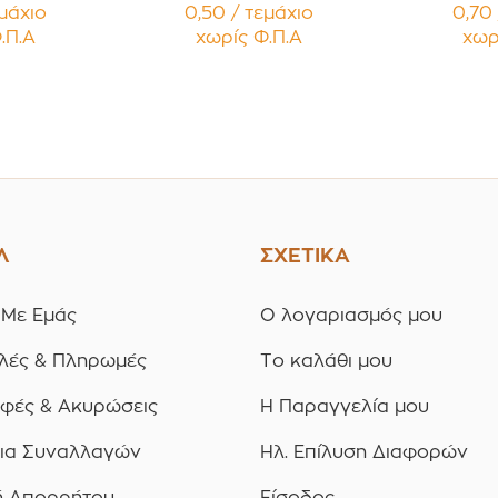
 με Μαύρο
Κηραλοιφές με Άσπρο
Κηραλοιφ
εμάχιο
0,50 / τεμάχιο
0,70 
 Καπάκι
Γυαλιστερό Καπάκι
Γυαλισ
.Π.Α
χωρίς Φ.Π.Α
χωρ
υσμα
Παρέμβυσμα
Παρ
ία 12
Συσκευασία 12
Συσκ
ίων
τεμαχίων
τε
Λ
ΣΧΕΤΙΚΑ
 Με Εμάς
Ο λογαριασμός μου
λές & Πληρωμές
Το καλάθι μου
οφές & Ακυρώσεις
Η Παραγγελία μου
ια Συναλλαγών
Ηλ. Επίλυση Διαφορών
ή Απορρήτου
Είσοδος