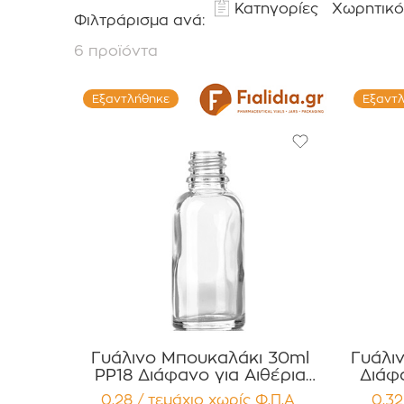
Κατηγορίες
Χωρητικό
Φιλτράρισμα ανά:
6 προϊόντα
Εξαντλήθηκε
Εξαντ
Γυάλινο Μπουκαλάκι 30ml
Γυάλι
PP18 Διάφανο για Αιθέρια
Διάφα
Έλαια, Βάμματα Συσκευασία 12
Βάμματα 
0,28 / τεμάχιο
χωρίς Φ.Π.Α
0,32