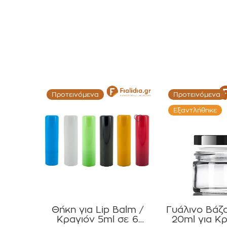
Προτεινόμενα
Προτεινόμενα
Εξαντλήθηκε
Θήκη για Lip Balm /
Γυάλινο Βάζ
Κραγιόν 5ml σε 6
20ml για Κρ