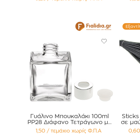
τεμαχίων
Εξαντ
Γυάλινο Μπουκαλάκι 100ml
Stick
PP28 Διάφανο Τετράγωνο με
σε μαύρο 
Ασημί Πώμα Αλουμινίου για
1,50 / τεμάχιο
χωρίς Φ.Π.Α
0,60
Αρωματικά Χώρου
Συσκευασία 12 τεμαχίων