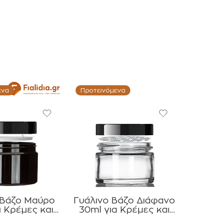
ενα
Προτεινόμενα
 Βάζο Μαύρο
Γυάλινο Βάζο Διάφανο
α Κρέμες και
30ml για Κρέμες και