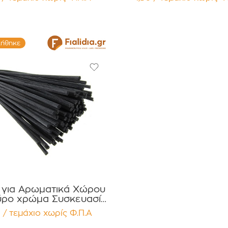
τεμαχίων
Αρωματικά Χώρου
Συσκευασία 12 τεμα
λήθηκε
s για Αρωματικά Χώρου
χρώμα Συσκευασία
12 τεμαχίων
 / τεμάχιο
χωρίς Φ.Π.Α