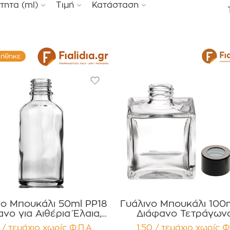
τητα (ml)
Τιμή
Κατάσταση
λήθηκε
νο Μπουκάλι 50ml PP18
Γυάλινο Μπουκάλι 100ml P
νο για Αιθέρια Έλαια,
Διάφανο Τετράγων
Συσκευασία 12
Μαύρο Πώμα Αλουμινί
 / τεμάχιο
χωρίς Φ.Π.Α
1,50 / τεμάχιο
χωρίς Φ