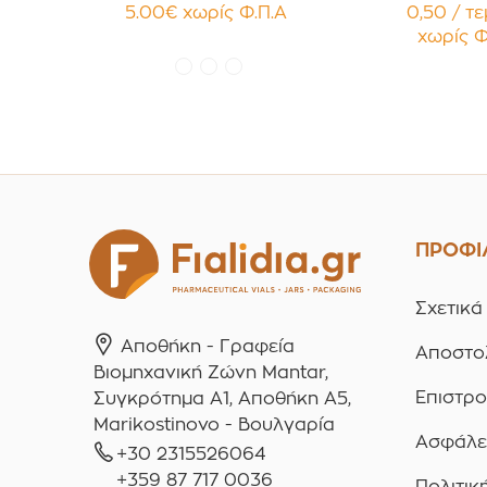
χρώματα Πακέτο 10τεμ.
Κηραλοιφές
5.00
€
χωρίς Φ.Π.Α
0,50 / τ
Γυαλιστερό
χωρίς Φ
Παρέμβ
Συσκευασ
τεμαχ
ΠΡΟΦΙ
Σχετικά
Αποθήκη - Γραφεία
Αποστο
Βιομηχανική Ζώνη Mantar,
Επιστρ
Συγκρότημα A1, Αποθήκη Α5,
Marikostinovo - Βουλγαρία
Ασφάλε
+30 2315526064
+359 87 717 0036
Πολιτικ