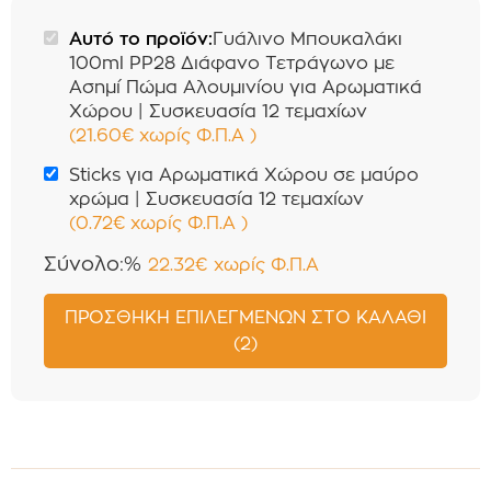
τεμαχίων
Αυτό το προϊόν:
Γυάλινο Μπουκαλάκι
100ml PP28 Διάφανο Τετράγωνο με
Ασημί Πώμα Αλουμινίου για Αρωματικά
Χώρου | Συσκευασία 12 τεμαχίων
(
21.60
€
χωρίς Φ.Π.Α
)
Sticks για Αρωματικά Χώρου σε μαύρο
χρώμα | Συσκευασία 12 τεμαχίων
(
0.72
€
χωρίς Φ.Π.Α
)
Σύνολο:%
22.32
€
χωρίς Φ.Π.Α
ΠΡΟΣΘΉΚΗ ΕΠΙΛΕΓΜΈΝΩΝ ΣΤΟ ΚΑΛΆΘΙ
(2)