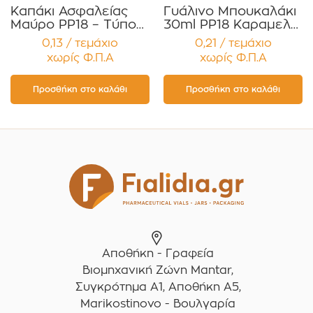
Καπάκι Ασφαλείας
Γυάλινο Μπουκαλάκι
Μαύρο PP18 – Τύπου
30ml PP18 Καραμελέ
Two-Part με
για Αιθέρια Έλαια ,
0,13 / τεμάχιο
0,21 / τεμάχιο
Εσωτερικό
Βάμματα , Αρώματα
χωρίς Φ.Π.Α
χωρίς Φ.Π.Α
Σταγονόμετρο
Συσκευασία 12
(Dropper)
τεμαχίων
Συσκευασία 12
Προσθήκη στο καλάθι
Προσθήκη στο καλάθι
τεμαχίων
Αποθήκη - Γραφεία
Βιομηχανική Ζώνη Mantar,
Συγκρότημα A1, Αποθήκη Α5,
Marikostinovo - Βουλγαρία