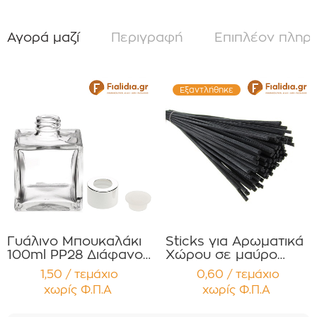
Αγορά μαζί
Περιγραφή
Επιπλέον πληρ
Εξαντλήθηκε
Γυάλινο Μπουκαλάκι
Sticks για Αρωματικά
100ml PP28 Διάφανο
Χώρου σε μαύρο
Τετράγωνο με Ασημί
χρώμα Συσκευασία 12
1,50 / τεμάχιο
0,60 / τεμάχιο
Πώμα Αλουμινίου για
τεμαχίων
χωρίς Φ.Π.Α
χωρίς Φ.Π.Α
Αρωματικά Χώρου
Συσκευασία 12