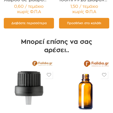
χρώμα Συσκευασία
Τετράγωνο με
0,60 / τεμάχιο
1,50 / τεμάχιο
12 τεμαχίων
Μαύρο Πώμα
χωρίς Φ.Π.Α
χωρίς Φ.Π.Α
Αλουμινίου για
Αρωματικά Χώρου
Συσκευασία 12
Διαβάστε περισσότερα
Προσθήκη στο καλάθι
τεμαχίων
Μπορεί επίσης να σας
αρέσει..