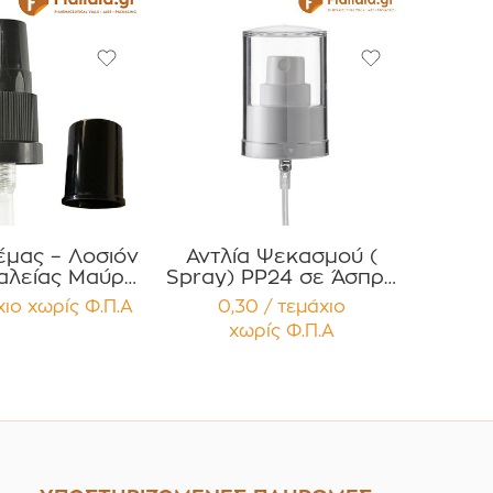
έμας – Λοσιόν
Αντλία Ψεκασμού (
αλείας Μαύρη
Spray) PP24 σε Άσπρο
 μαύρο
Χρώμα με διάφανο
χιο
χωρίς Φ.Π.Α
0,30 / τεμάχιο
τατευτικό
πώμα Συσκευασία 12
χωρίς Φ.Π.Α
ευασία 12
τεμαχίων
μαχίων