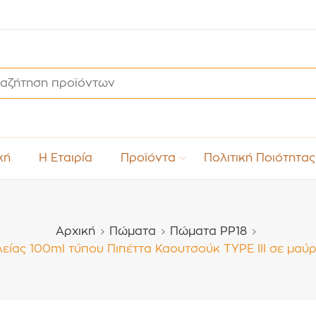
κή
Η Εταιρία
Προϊόντα
Πολιτική Ποιότητας
Αρχική
Πώματα
Πώματα PP18
ας 100ml τύπου Πιπέττα Καουτσούκ TYPE III σε μαύρ