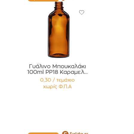
Γυάλινο Μπουκαλάκι
100ml PP18 Καραμελέ
για Αιθέρια Έλαια ,
0,30 / τεμάχιο
Βάμματα , Αρώματα
χωρίς Φ.Π.Α
Συσκευασία 12
τεμαχίων