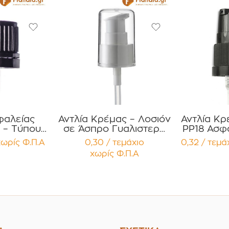
φαλείας
Αντλία Κρέμας – Λοσιόν
Αντλία Κρ
 – Τύπου
σε Άσπρο Γυαλιστερό
PP18 Ασφ
Εσωτερικό
Χρώμα PP24
με
χωρίς Φ.Π.Α
0,30 / τεμάχιο
0,32 / τεμά
μετρο
Συσκευασία 12
προσ
χωρίς Φ.Π.Α
υσκευασία
τεμαχίων
Συσκ
χίων
τε