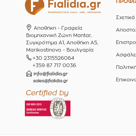
ΠΡΟΦΙ
Σχετικά
Αποθήκη - Γραφεία
Αποστο
Βιομηχανική Ζώνη Mantar,
Επιστρ
Συγκρότημα A1, Αποθήκη Α5,
Marikostinovo - Βουλγαρία
Ασφάλε
+30 2315526064
+359 87 717 0036
Πολιτικ
Επικοιν