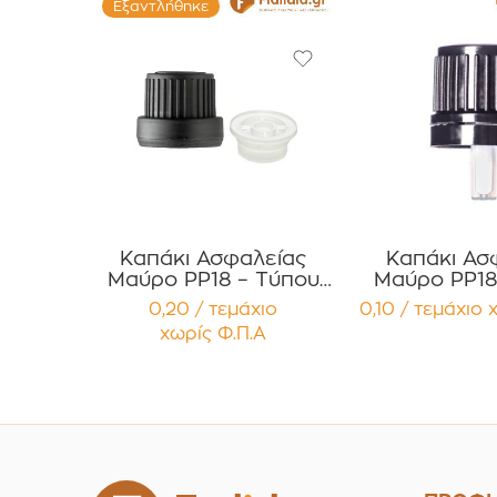
Εξαντλήθηκε
Καπάκι Ασφαλείας
Καπάκι Ασ
Μαύρο PP18 – Τύπου
Μαύρο PP18
Two-Part με Μειωτήρα
One-Part με 
0,20 / τεμάχιο
0,10 / τεμάχιο
Ροής Συσκευασία 12
Σταγονό
χωρίς Φ.Π.Α
τεμαχίων
(Dropper) Σ
12 τεμα