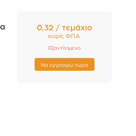
τα
0,32 / τεμάχιο
χωρίς Φ.Π.Α
Εξαντλημένο