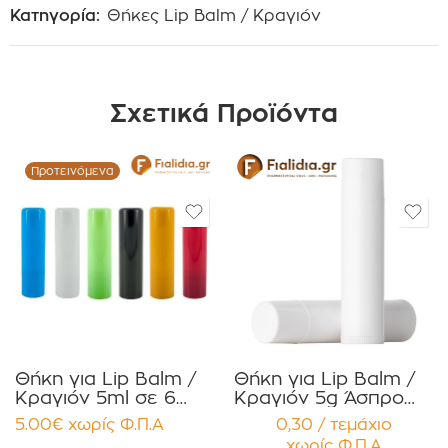
Κατηγορία:
Θήκες Lip Balm / Κραγιόν
Σχετικά Προϊόντα
Προτεινόμενα
Θήκη για Lip Balm /
Θήκη για Lip Balm /
Κραγιόν 5ml σε 6
Κραγιόν 5g Άσπρο
χρώματα Πακέτο
για Κηραλοιφές
5.00
€
χωρίς Φ.Π.Α
0,30 / τεμάχιο
10τεμ.
Χειλιών Πακέτο
χωρίς Φ.Π.Α