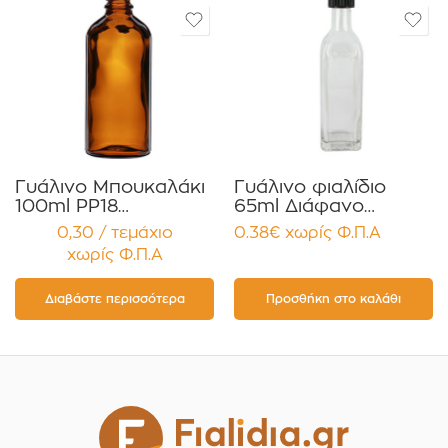
Γυάλινο Μπουκαλάκι
Γυάλινο φιαλίδιο
100ml PP18
65ml Διάφανο
Καραμελέ για
Τετράγωνο
0,30 / τεμάχιο
0.38
€
χωρίς Φ.Π.Α
Αιθέρια Έλαια ,
MARASCA με Καπάκι
χωρίς Φ.Π.Α
Βάμματα , Αρώματα
Στεγανό για Έλαια,
Συσκευασία 12
Βάμματα κοκ
τεμαχίων
Διαβάστε περισσότερα
Προσθήκη στο καλάθι