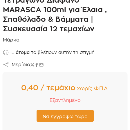
MARASCA 100ml για Έλαια ,
Σπαθόλαδο & Βάμματα |
Συσκευασία 12 τεμαχίων
Μάρκα:
...
άτομα
το βλέπουν αυτήν τη στιγμή
Μερίδιο
0,40 / τεμάχιο
χωρίς Φ.Π.Α
Εξαντλημένο