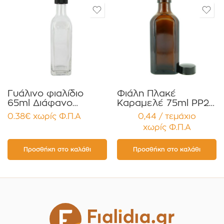
Γυάλινο φιαλίδιο
Φιάλη Πλακέ
65ml Διάφανο
Καραμελέ 75ml PP24
Τετράγωνο
για Έλαια Βάμματα
0.38
€
χωρίς Φ.Π.Α
0,44 / τεμάχιο
MARASCA με Καπάκι
Σιρόπια Συσκευασία
χωρίς Φ.Π.Α
Στεγανό για Έλαια,
12 τεμαχίων
Βάμματα κοκ
Προσθήκη στο καλάθι
Προσθήκη στο καλάθι