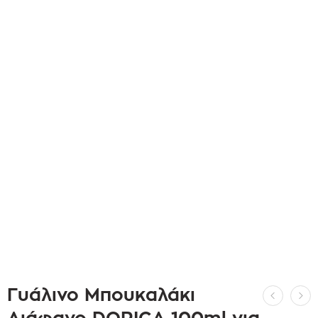
Γυάλινο Μπουκαλάκι
Διάφανο DORICA 100ml για