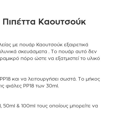
 Πιπέττα Καουτσούκ
είας με πουάρ Καουτσούκ εξαιρετικά
αλυνικά σκευάσματα .
Το πουάρ αυτό δεν
αραμικρό πόρο ώστε να εξατμιστεί το υλικό
 PP18 και να λειτουργήσει σωστά.
Το μήκος
τις φιάλες PP18 των 30ml.
l, 50ml & 100ml τους οποίους μπορείτε να