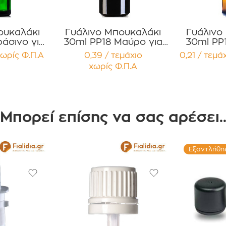
ουκαλάκι
Γυάλινο Μπουκαλάκι
Γυάλινο
άσινο για
30ml PP18 Μαύρο για
30ml PP
α, Βάμματα
Αιθέρια Έλαια ,Βάμματα
για Αιθ
ωρίς Φ.Π.Α
0,39 / τεμάχιο
0,21 / τεμά
ία 12
,Αρώματα Συσκευασία
Βάμματα
χωρίς Φ.Π.Α
ίων
12 τεμαχίων
Συσκ
τε
Μπορεί επίσης να σας αρέσει.
Εξαντλήθη