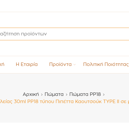
κή
Η Εταιρία
Προϊόντα
Πολιτική Ποιότητας
Αρχική
Πώματα
Πώματα PP18
ίας 30ml PP18 τύπου Πιπέττα Καουτσούκ TYPE II σε 