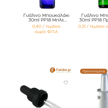
Γυάλινο Μπουκαλάκι
Γυάλινο Μπ
30ml PP18 Μπλε
30ml PP18 Πρ
Κοβαλτίου για Αιθέρια
Αιθέρια Έλαι
0,40 / τεμάχιο
0,31 / τεμάχιο
χ
Έλαια ,Βάμματα,
Συσκευασ
χωρίς Φ.Π.Α
Αρώματα Συσκευασία
τεμαχ
12 τεμαχίων
Προτεινόμενα