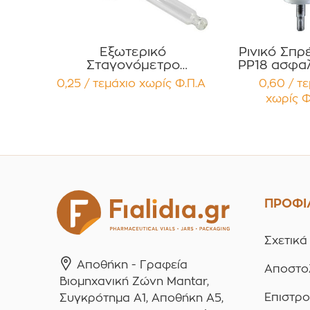
Εξωτερικό
Ρινικό Σπρ
Σταγονόμετρο
PP18 ασφαλ
Ασφαλείας 20ml PP18
Προστατε
0,25 / τεμάχιο
χωρίς Φ.Π.Α
0,60 / τ
τύπου Πιπέττα
Διάφανο 
χωρίς Φ
Καουτσούκ TYPE II σε
Συσκευασ
μαύρο Συσκευασία 12
τεμαχ
τεμαχίων
ΠΡΟΦΙ
Σχετικά
Αποθήκη - Γραφεία
Αποστο
Βιομηχανική Ζώνη Mantar,
Επιστρ
Συγκρότημα A1, Αποθήκη Α5,