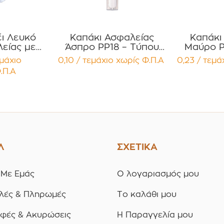
έι Λευκό
Καπάκι Ασφαλείας
Καπάκι
είας με
Άσπρο PP18 – Τύπου
Μαύρο P
υτικό
One-Part με Εσωτερικό
Two-Part
εμάχιο
0,10 / τεμάχιο
χωρίς Φ.Π.Α
0,23 / τεμά
Καπάκι
Σταγονόμετρο
με Μει
.Π.Α
ία 12
(Dropper) Συσκευασία
Συσκ
ίων
12 τεμαχίων
τε
Λ
ΣΧΕΤΙΚΑ
 Με Εμάς
Ο λογαριασμός μου
λές & Πληρωμές
Το καλάθι μου
οφές & Ακυρώσεις
Η Παραγγελία μου