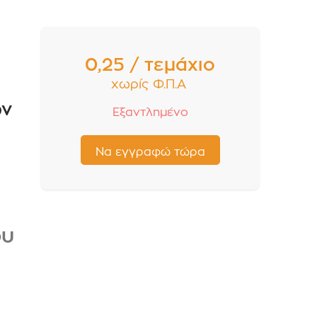
0,25 / τεμάχιο
χωρίς Φ.Π.Α
ων
Εξαντλημένο
ου