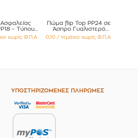
 Ασφαλείας
Πώμα flip Top PP24 σε
P18 – Τύπου
Άσπρο Γυαλιστερό
 / Total Oval
Χρώμα Συσκευασία 12
χιο
χωρίς Φ.Π.Α
0,10 / τεμάχιο
χωρίς Φ.Π.Α
ωτήρα Ροής
τεμαχίων
ευασία 12
μαχίων
ΥΠΟΣΤΗΡΙΖΟΜΕΝΕΣ ΠΛΗΡΩΜΕΣ