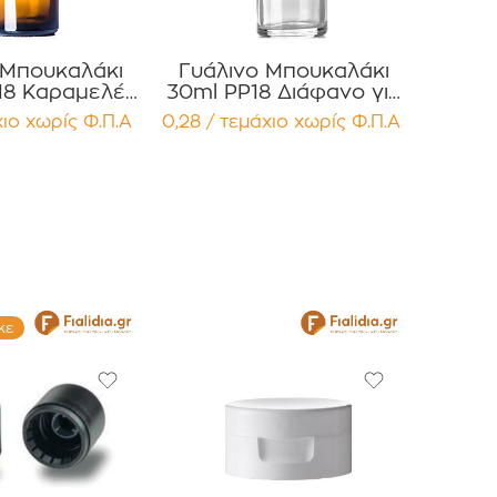
 Μπουκαλάκι
Γυάλινο Μπουκαλάκι
18 Καραμελέ
30ml PP18 Διάφανο για
έρια Έλαια ,
Αιθέρια Έλαια, Βάμματα
χιο
χωρίς Φ.Π.Α
0,28 / τεμάχιο
χωρίς Φ.Π.Α
 , Αρώματα
Συσκευασία 12
ευασία 12
τεμαχίων
μαχίων
.
κε