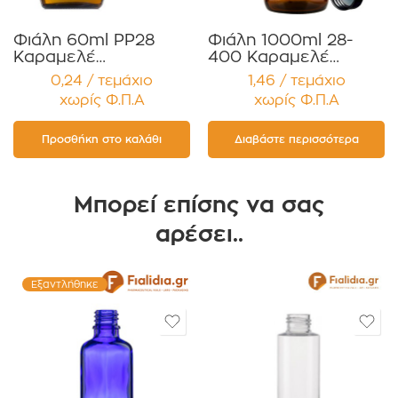
Φιάλη 60ml PP28
Φιάλη 1000ml 28-
Καραμελέ
400 Καραμελέ
Ευρυλαίμια για Έλαια,
Ευρυλαίμια για Έλαια,
0,24 / τεμάχιο
1,46 / τεμάχιο
Βάμματα Αρώματα
Βάμματα Αρώματα
χωρίς Φ.Π.Α
χωρίς Φ.Π.Α
Συσκευασία 12
Συσκευασία 12
τεμαχίων
τεμαχίων
Προσθήκη στο καλάθι
Διαβάστε περισσότερα
Μπορεί επίσης να σας
αρέσει..
Εξαντλήθηκε