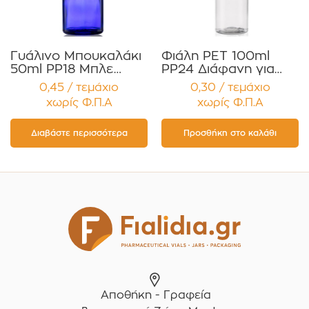
Γυάλινο Μπουκαλάκι
Φιάλη PET 100ml
50ml PP18 Μπλε
PP24 Διάφανη για
Κοβαλτίου για
Κρέμες, Έλαια,
0,45 / τεμάχιο
0,30 / τεμάχιο
Αιθέρια Έλαια,
Σαμπουάν ,
χωρίς Φ.Π.Α
χωρίς Φ.Π.Α
Βάμματα Συσκευασία
Αφρόλουτρα ,
12 τεμαχίων
Αντηλιακά
Συσκευασία 12
Διαβάστε περισσότερα
Προσθήκη στο καλάθι
τεμαχίων
Αποθήκη - Γραφεία