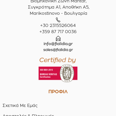
Βιομηχανική Ζώνη Mantar,
Συγκρότημα A1, Αποθήκη Α5,
Marikostinovo - Βουλγαρία
+30 2315526064
+359 87 717 0036
ΠΡΟΦΙΛ
Σχετικά Με Εμάς