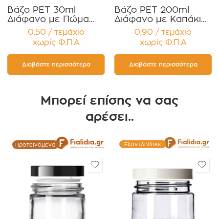
Βάζο PET 30ml
Βάζο PET 200ml
Διάφανο με Πώμα
Διάφανο με Καπάκι
Αλουμινίου
Μαύρο Γυαλιστερό
0,50 / τεμάχιο
0,90 / τεμάχιο
Συσκευασία 12τεμ
και παρέμβυσμα
χωρίς Φ.Π.Α
χωρίς Φ.Π.Α
Συσκευασία 12
τεμαχίων
Διαβάστε περισσότερα
Διαβάστε περισσότερα
Μπορεί επίσης να σας
αρέσει..
Εξαντλήθηκε
Προτεινόμενα