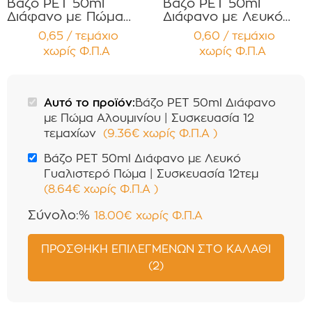
Βάζο PET 50ml
Βάζο PET 50ml
Διάφανο με Πώμα
Διάφανο με Λευκό
Αλουμινίου
Γυαλιστερό Πώμα
0,65 / τεμάχιο
0,60 / τεμάχιο
Συσκευασία 12
Συσκευασία 12τεμ
χωρίς Φ.Π.Α
χωρίς Φ.Π.Α
τεμαχίων
Αυτό το προϊόν:
Βάζο PET 50ml Διάφανο
με Πώμα Αλουμινίου | Συσκευασία 12
τεμαχίων
(
9.36
€
χωρίς Φ.Π.Α
)
Βάζο PET 50ml Διάφανο με Λευκό
Γυαλιστερό Πώμα | Συσκευασία 12τεμ
(
8.64
€
χωρίς Φ.Π.Α
)
Σύνολο:%
18.00
€
χωρίς Φ.Π.Α
ΠΡΟΣΘΉΚΗ ΕΠΙΛΕΓΜΈΝΩΝ ΣΤΟ ΚΑΛΆΘΙ
(2)