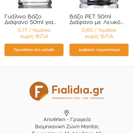
Γυάλινο Βάζο
Βάζο PET 50ml
Διάφανο 50ml για
Διάφανο με Λευκό
Κρέμες και
Γυαλιστερό Πώμα
0.77 / τεμάχιο
0,60 / τεμάχιο
Κηραλοιφές με
Συσκευασία 12τεμ
χωρίς Φ.Π.Α
χωρίς Φ.Π.Α
Μαύρο Γυαλιστερό
Καπάκι Παρέμβυσμα
Συσκευασία 12
Προσθήκη στο καλάθι
Διαβάστε περισσότερα
τεμαχίων
Αποθήκη - Γραφεία
Βιομηχανική Ζώνη Mantar,