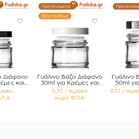
Προτεινόμενα
Προτεινόμ
Εξαντλήθηκε
ο Διάφανο
Γυάλινο Βάζο Διάφανο
Γυάλινο 
έμες και
30ml για Κρέμες και
50ml γι
 με Μαύρο
Κηραλοιφές με Λευκό
Κηραλοιφ
εμάχιο
0,70 / τεμάχιο
0.77 / τεμά
 Καπάκι
Γυαλιστερό Καπάκι
Γυαλισ
.Π.Α
χωρίς Φ.Π.Α
υσμα
Παρέμβυσμα PP Liner
Παρ
ία 12
Συσκευασία 12
Συσκ
ίων
τεμαχίων (Αντιγραφή)
τε