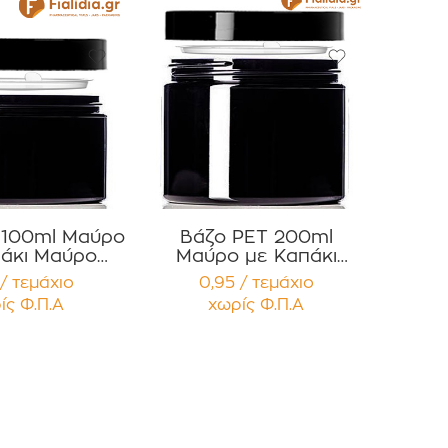
 100ml Μαύρο
Βάζο PET 200ml
άκι Μαύρο
Μαύρο με Καπάκι
λιστερό
Μαύρο Γυαλιστερό και
/ τεμάχιο
0,95 / τεμάχιο
έμβυσμα
Παρέμβυσμα
ίς Φ.Π.Α
χωρίς Φ.Π.Α
ασία 12τεμ
Συσκευασία 12
τεμαχίων
.