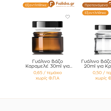
Εξαντλήθηκε
Προτεινόμενα
Εξαντλήθηκε
Γυάλινο Βάζο
Γυάλινο Βάζ
Καραμελέ 30ml για
20ml για Κρ
Κρέμες και Κηραλοιφές
Κηραλοιφές
0,65 / τεμάχιο
0,50 / τ
με Μαύρο Γυαλιστερό
Γυαλιστερό
χωρίς Φ.Π.Α
χωρίς Φ
Καπάκι Παρέμβυσμα
Παρέμβ
Συσκευασία 12
Συσκευασ
τεμαχίων
τεμαχ