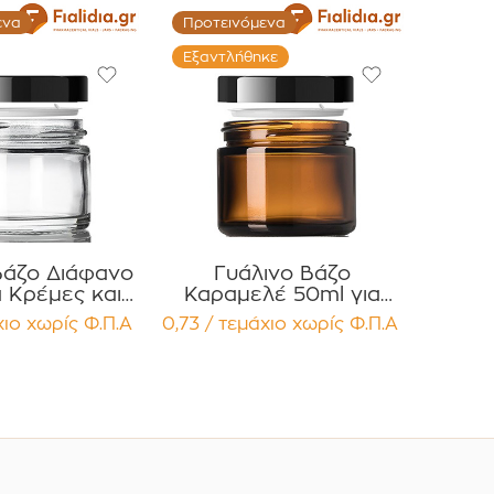
ενα
Προτεινόμενα
Εξαντλήθηκε
Βάζο Διάφανο
Γυάλινο Βάζο
α Κρέμες και
Καραμελέ 50ml για
ές με Μαύρο
Κρέμες και Κηραλοιφές
χιο
χωρίς Φ.Π.Α
0,73 / τεμάχιο
χωρίς Φ.Π.Α
τερό Καπάκι
με Μαύρο Γυαλιστερό
έμβυσμα
Καπάκι Παρέμβυσμα
ευασία 12
Συσκευασία 12
μαχίων
τεμαχίων