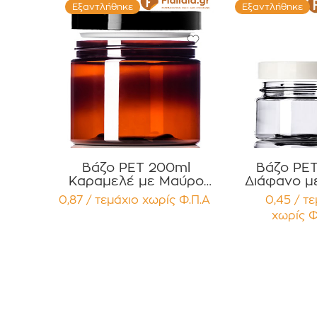
Εξαντλήθηκε
Εξαντλήθηκε
Βάζο PET 200ml
Βάζο PE
Καραμελέ με Μαύρο
Διάφανο μ
καπάκι και Παρέμβυσμα
Γυαλιστε
0,87 / τεμάχιο
χωρίς Φ.Π.Α
0,45 / τ
Συσκευασία 12
Συσκευασία
χωρίς Φ
τεμαχίων