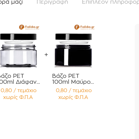
ορά μαζί
Περιγραφή
Επιπλέον πληροφορ
Βάζο PET
Βάζο PET
100ml Διάφανο
100ml Μαύρο
με Καπάκι
με Καπάκι
0,80 / τεμάχιο
0,80 / τεμάχιο
Μαύρο
Μαύρο
χωρίς Φ.Π.Α
χωρίς Φ.Π.Α
Γυαλιστερό
Γυαλιστερό
Παρέμβυσμα
Παρέμβυσμα
Συσκευασία 12
Συσκευασία
τεμαχίων
12τεμ