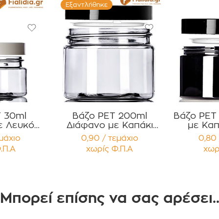
Εξαντλήθηκε
T 30ml
Βάζο PET 200ml
Βάζο PET
ε Λευκό
Διάφανο με Καπάκι
με Καπ
ρό Πώμα
Μαύρο Γυαλιστερό και
Γυα
εμάχιο
0,90 / τεμάχιο
0,80 
 12 τεμ
παρέμβυσμα
Παρ
.Π.Α
χωρίς Φ.Π.Α
χωρ
Συσκευασία 12
Συσκευ
τεμαχίων
Μπορεί επίσης να σας αρέσει.