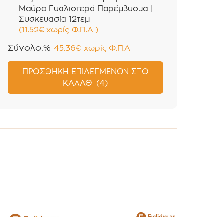
Μαύρο Γυαλιστερό Παρέμβυσμα |
Συσκευασία 12τεμ
(
11.52
€
χωρίς Φ.Π.Α
)
Σύνολο:%
45.36
€
χωρίς Φ.Π.Α
ΠΡΟΣΘΉΚΗ ΕΠΙΛΕΓΜΈΝΩΝ ΣΤΟ
ΚΑΛΆΘΙ (4)