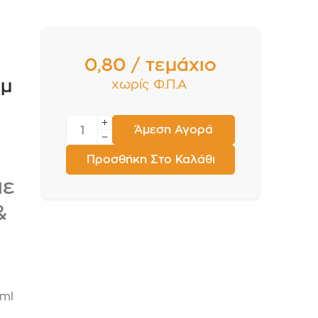
0,80 / τεμάχιο
εμ
χωρίς Φ.Π.Α
Άμεση Αγορά
Προσθήκη Στο Καλάθι
με
&
0ml