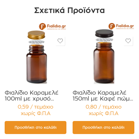
Σχετικά Προϊόντα
Φιαλίδιο Καραμελέ
Φιαλίδιο Καραμελέ
100ml με χρυσό
150ml με Καφέ πώμα
πώμα Αλουμ. για
για Χάπια , Βιταμίνες
0,59 / τεμάχιο
0,80 / τεμάχιο
Χάπια ,Βιταμίνες
Συμπληρώματα
χωρίς Φ.Π.Α
χωρίς Φ.Π.Α
Συμπληρώματα
Διατροφής
Διατροφής
Συσκευασία 12
Συσκευασία 12
τεμαχίων
Προσθήκη στο καλάθι
Προσθήκη στο καλάθι
τεμαχίων