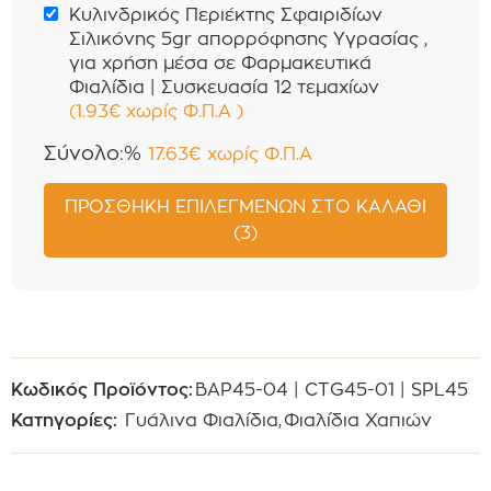
Κυλινδρικός Περιέκτης Σφαιριδίων
Σιλικόνης 5gr απορρόφησης Υγρασίας ,
για χρήση μέσα σε Φαρμακευτικά
Φιαλίδια | Συσκευασία 12 τεμαχίων
(
1.93
€
χωρίς Φ.Π.Α
)
Σύνολο:%
17.63
€
χωρίς Φ.Π.Α
ΠΡΟΣΘΉΚΗ ΕΠΙΛΕΓΜΈΝΩΝ ΣΤΟ ΚΑΛΆΘΙ
(3)
Κωδικός Προϊόντος:
BAP45-04 | CTG45-01 | SPL45
Κατηγορίες:
Γυάλινα Φιαλίδια
,
Φιαλίδια Χαπιών