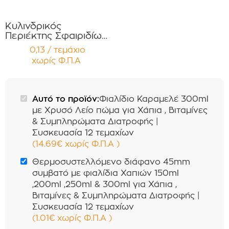
Κυλινδρικός
Περιέκτης Σφαιριδίων
Σιλικόνης 5gr
0,13 / τεμάχιο
απορρόφησης
χωρίς Φ.Π.Α
Υγρασίας , για χρήση
μέσα σε
Φαρμακευτικά
Φιαλίδια Συσκευασία
Αυτό το προϊόν:
Φιαλίδιο Καραμελέ 300ml
12 τεμαχίων
με Χρυσό Λείο πώμα για Χάπια , Βιταμίνες
& Συμπληρώματα Διατροφής |
Συσκευασία 12 τεμαχίων
(
14.69
€
χωρίς Φ.Π.Α
)
Θερμοσυστελλόμενο διάφανο 45mm
συμβατό με φιαλίδια Χαπιών 150ml
,200ml ,250ml & 300ml για Χάπια ,
Βιταμίνες & Συμπληρώματα Διατροφής |
Συσκευασία 12 τεμαχίων
(
1.01
€
χωρίς Φ.Π.Α
)