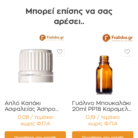
Μπορεί επίσης να σας
αρέσει..
Απλό Καπάκι
Γυάλινο Μπουκαλάκι
Ασφαλείας Άσπρο
20ml PP18 Καραμελέ
PP18 – Τύπου One-
για Αιθέρια Έλαια ,
0,08 / τεμάχιο
0,19 / τεμάχιο
Part Συσκευασία 12
Βάμματα , Αρώματα
χωρίς Φ.Π.Α
χωρίς Φ.Π.Α
τεμαχίων
Συσκευασία 12
τεμαχίων
Προσθήκη στο καλάθι
Προσθήκη στο καλάθι