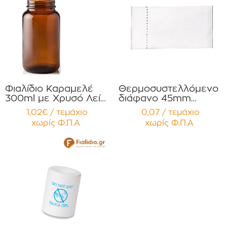
Φιαλίδιο Καραμελέ
Θερμοσυστελλόμενο
300ml με Χρυσό Λείο
διάφανο 45mm
πώμα για Χάπια ,
συμβατό με φιαλίδια
1,02€ / τεμάχιο
0,07 / τεμάχιο
Βιταμίνες
Χαπιών 150ml ,200ml
χωρίς Φ.Π.Α
χωρίς Φ.Π.Α
Συμπληρώματα
,250ml 300ml για
Διατροφής
Χάπια , Βιταμίνες
Συσκευασία 12
Συμπληρώματα
τεμαχίων
Διατροφής
Συσκευασία 12
τεμαχίων