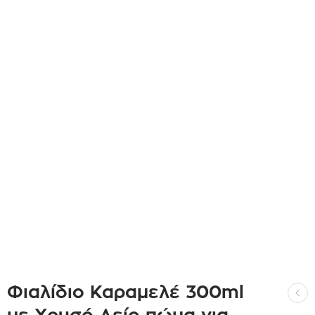
Φιαλίδιο Καραμελέ 300ml
με Χρυσό Λείο πώμα για